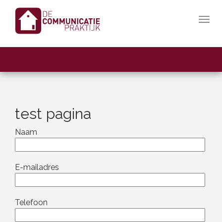
In-/ui
De
Dapper voorwaarts, sinds
2007
Communicatiepraktijk
test pagina
Naam
E-mailadres
Telefoon